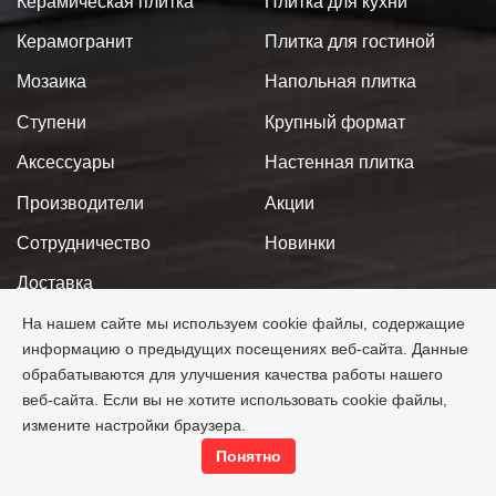
Керамическая плитка
Плитка для кухни
Керамогранит
Плитка для гостиной
Мозаика
Напольная плитка
Ступени
Крупный формат
Аксессуары
Настенная плитка
Производители
Акции
Сотрудничество
Новинки
Доставка
Оплата
На нашем сайте мы используем cookie файлы, содержащие
информацию о предыдущих посещениях веб-сайта. Данные
Новости
обрабатываются для улучшения качества работы нашего
веб-сайта. Если вы не хотите использовать cookie файлы,
Проект 3D
измените настройки браузера.
Контакты
Понятно