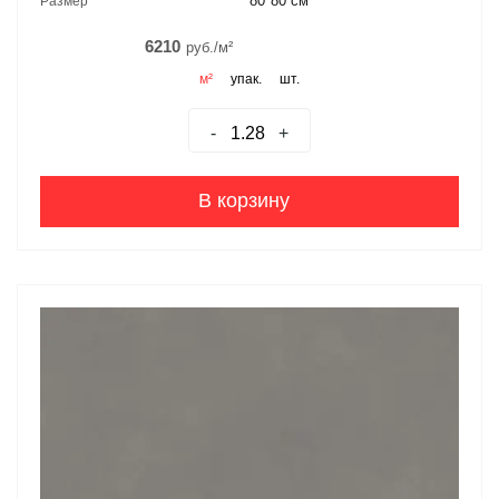
80*80 см
Размер
6210
руб./м²
м²
упак.
шт.
-
+
В корзину