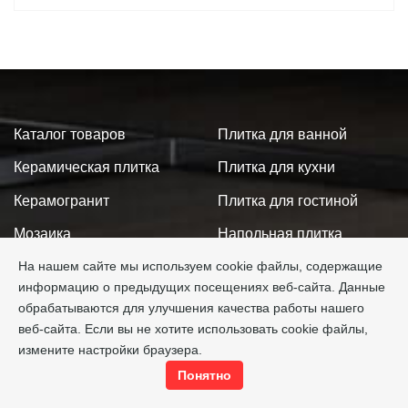
Каталог товаров
Плитка для ванной
Керамическая плитка
Плитка для кухни
Керамогранит
Плитка для гостиной
Мозаика
Напольная плитка
На нашем сайте мы используем cookie файлы, содержащие
Ступени
Крупный формат
информацию о предыдущих посещениях веб-сайта. Данные
Аксессуары
Настенная плитка
обрабатываются для улучшения качества работы нашего
веб-сайта. Если вы не хотите использовать cookie файлы,
Производители
Акции
измените настройки браузера.
Сотрудничество
Новинки
Понятно
Доставка