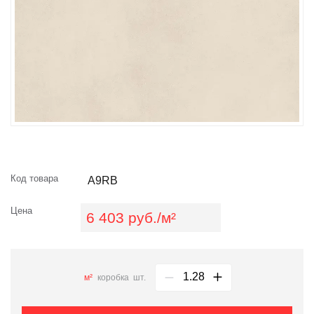
Код товара
A9RB
Цена
6 403 руб./м²
м²
коробка
шт.