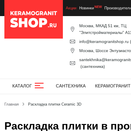
Акции
Новинки
Производител
Москва, МКАД 51 км, ТЦ
"Элитстройматериалы" А1
info@keramogranitshop.ru
(
Москва, Шоссе Энтузиастов
santekhnika@keramogranits
(сантехника)
КАТАЛОГ
САНТЕХНИКА
КЕРАМОГРАНИТ
Главная
Раскладка плитки Ceramic 3D
Раскладка плитки в пр