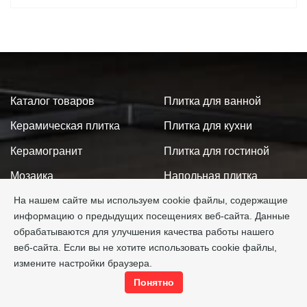
Каталог товаров
Плитка для ванной
Керамическая плитка
Плитка для кухни
Керамогранит
Плитка для гостиной
Мозаика
Напольная плитка
На нашем сайте мы используем cookie файлы, содержащие
Ступени
Крупный формат
информацию о предыдущих посещениях веб-сайта. Данные
Аксессуары
Настенная плитка
обрабатываются для улучшения качества работы нашего
веб-сайта. Если вы не хотите использовать cookie файлы,
Производители
Акции
измените настройки браузера.
Сотрудничество
Новинки
Понятно
Доставка