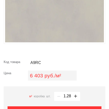
Код товара
A9RC
Цена
6 403 руб./м²
м²
коробка
шт.