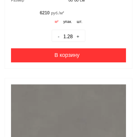
80*80 см
Размер
6210
руб./м²
м²
упак.
шт.
-
+
В корзину