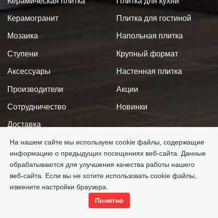
Керамическая плитка
Плитка для кухни
Керамогранит
Плитка для гостиной
Мозаика
Напольная плитка
Ступени
Крупный формат
Аксессуары
Настенная плитка
Производители
Акции
Сотрудничество
Новинки
Доставка
Оплата
На нашем сайте мы используем cookie файлы, содержащие
информацию о предыдущих посещениях веб-сайта. Данные
Новости
обрабатываются для улучшения качества работы нашего
веб-сайта. Если вы не хотите использовать cookie файлы,
Проект 3D
измените настройки браузера.
Контакты
Понятно