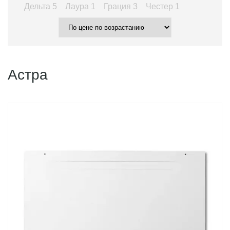
Дельта
5
Лаура
1
Грация
3
Честер
1
Астра