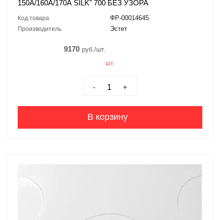
150А/160А/170А SILK" 700 БЕЗ УЗОРА
ФР-00014645
Код товара
Эстет
Производитель
9170
руб./шт.
шт.
-
+
В корзину