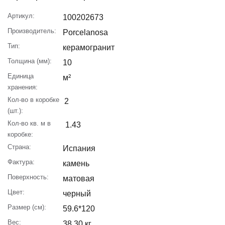
Артикул:
100202673
Производитель:
Porcelanosa
Тип:
керамогранит
Толщина (мм):
10
Единица
м²
хранения:
Кол-во в коробке
2
(шт.):
Кол-во кв. м в
1.43
коробке:
Страна:
Испания
Фактура:
камень
Поверхность:
матовая
Цвет:
черный
Размер (см):
59.6*120
Вес:
38.30 кг