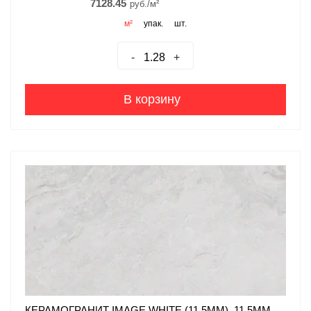
7128.45
руб./м²
м²
упак.
шт.
-
+
В корзину
КЕРАМОГРАНИТ IMAGE WHITE (11,5MM), 11.5ММ,