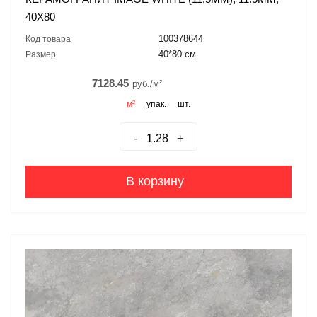
40X80
100378644
Код товара
40*80 см
Размер
7128.45
руб./м²
м²
упак.
шт.
-
+
В корзину