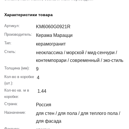
Характеристики товара
Артикул:
KM6060G0921R
Производитель:
Керама Марацци
Тип:
керамогранит
Стиль:
неоклассика / морской / мид-сенчури /
контемпорари / современный / эко-стиль
Толщина (мм):
9
Кол-во в коробке
4
(шт.):
Кол-во кв. м в
1.44
коробке:
Страна:
Россия
Назначение:
для стен / для пола / для теплого пола /
для фасада
Фактура: