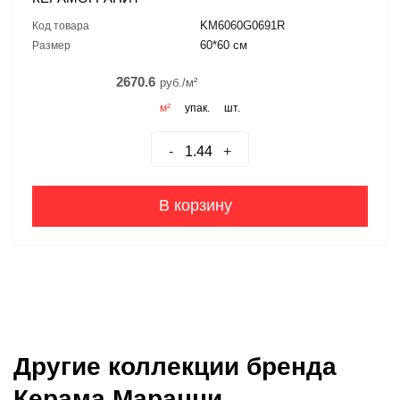
KM6060G0691R
Код товара
60*60 см
Размер
2670.6
руб./м²
м²
упак.
шт.
-
+
В корзину
Другие коллекции бренда
Керама Марацци