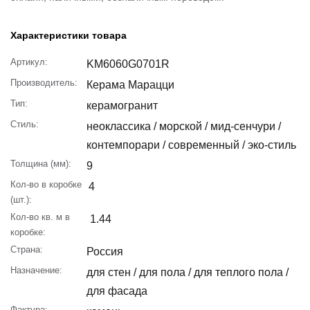
Характеристики товара
Артикул:
KM6060G0701R
Производитель:
Керама Марацци
Тип:
керамогранит
Стиль:
неоклассика / морской / мид-сенчури /
контемпорари / современный / эко-стиль
Толщина (мм):
9
Кол-во в коробке
4
(шт.):
Кол-во кв. м в
1.44
коробке:
Страна:
Россия
Назначение:
для стен / для пола / для теплого пола /
для фасада
Фактура: