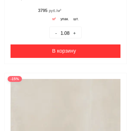
3795
руб./м²
м²
упак.
шт.
-
+
В корзину
-15%