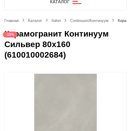
КАТАЛОГ
Главная
Каталог
Italon
Continuum/Континуум
Керамо
Керамогранит Континуум
-15%
Сильвер 80x160
(610010002684)