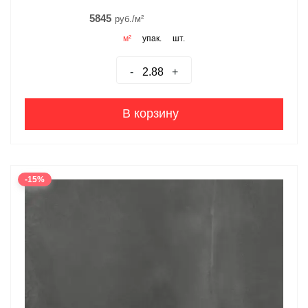
5845
руб./м²
м²
упак.
шт.
-
+
В корзину
-15%