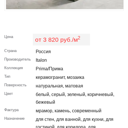
Цена
2
от 3 820 руб./м
Страна
Россия
Производитель
Italon
Коллекция
Prima/Прима
Тип
керамогранит, мозаика
Поверхность
натуральная, матовая
Цвет
белый, серый, зеленый, коричневый,
бежевый
Фактура
мрамор, камень, современный
Назначение
для стен, для ванной, для кухни, для
гостиной, для коридора, для