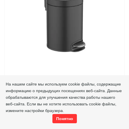
КОРЗИНА ДЛЯ МУСОРА С ПЕДАЛЬЮ, 5Л AQUATEK,
На нашем сайте мы используем cookie файлы, содержащие
МАТОВЫЙ ЧЕРНЫЙ AQ4991MB
информацию о предыдущих посещениях веб-сайта. Данные
AQ4991MB
Код товара
обрабатываются для улучшения качества работы нашего
Aquatek
Производитель
веб-сайта. Если вы не хотите использовать cookie файлы,
измените настройки браузера.
3870
руб./шт.
Понятно
шт.