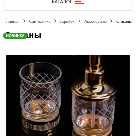
КАТАЛОГ
Главная
Сантехника
Aquatek
Акссесуары
Стаканы
Стаканы
НОВИНКА