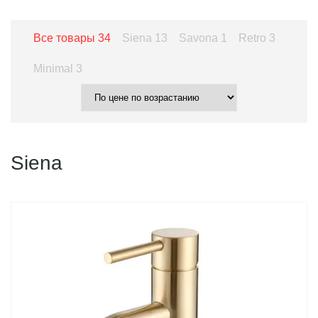
Все товары
34
Siena
13
Savona
1
Retro
3
Minimal
3
Siena