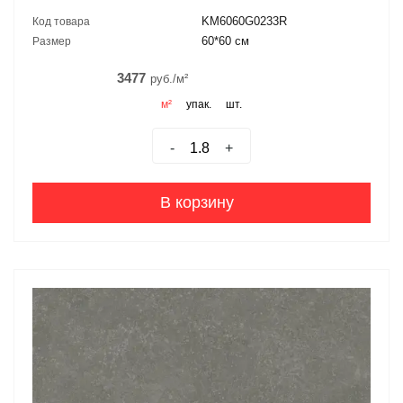
KM6060G0233R
Код товара
60*60 см
Размер
3477
руб./м²
м²
упак.
шт.
-
+
В корзину