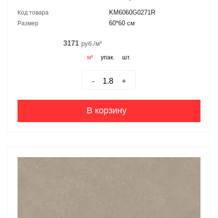
KM6060G0271R
Код товара
60*60 см
Размер
3171
руб./м²
м²
упак.
шт.
-
+
В корзину