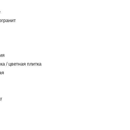
e
огранит
ия
ка / цветная плитка
ая
кг