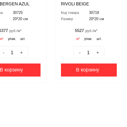
 BERGEN AZUL
RIVOLI BEIGE
30725
30719
ра
Код товара
20*20 см
20*20 см
Размер
6377
5527
руб./м²
руб./м²
м²
упак.
шт.
м²
упак.
шт.
-
+
-
+
В корзину
В корзину