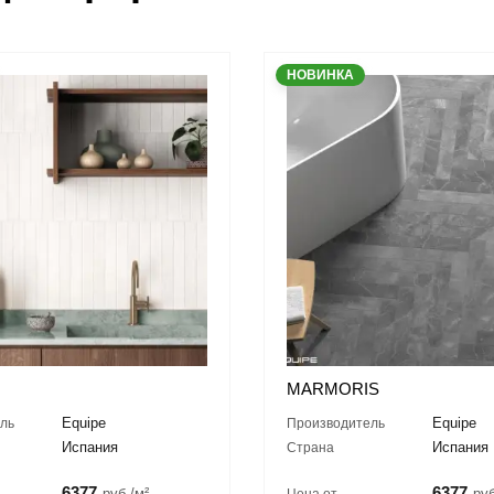
НОВИНКА
MARMORIS
Equipe
Equipe
ль
Производитель
Испания
Испания
Страна
6377
6377
руб./м²
руб
Цена от