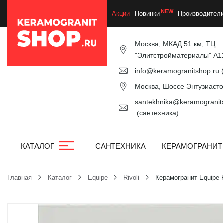
Акции
Новинки
Производител
Москва, МКАД 51 км, ТЦ
"Элитстройматериалы" А1
info@keramogranitshop.ru
(
Москва, Шоссе Энтузиастов
santekhnika@keramogranits
(сантехника)
КАТАЛОГ
САНТЕХНИКА
КЕРАМОГРАНИТ
Главная
Каталог
Equipe
Rivoli
Керамогранит Equipe R