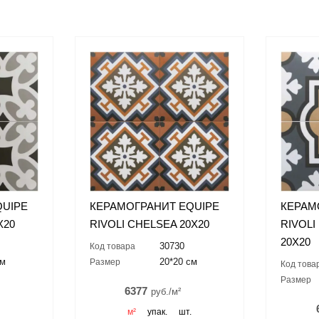
QUIPE
КЕРАМОГРАНИТ EQUIPE
КЕРАМ
X20
RIVOLI CHELSEA 20X20
RIVOL
20X20
30730
Код товара
см
20*20 см
Размер
Код това
Размер
6377
руб./м²
.
м²
упак.
шт.