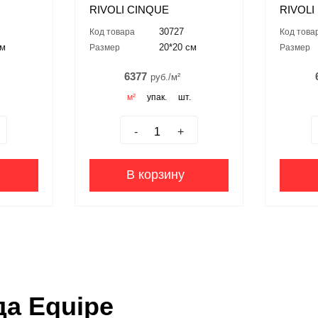
RIVOLI CINQUE
RIVOLI
30727
Код товара
Код това
см
20*20 см
Размер
Размер
6377
руб./м²
.
м²
упак.
шт.
-
+
В корзину
да Equipe