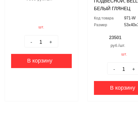
ПОДВЕСНОЙ, BEL
БЕЛЫЙ ГЛЯНЕЦ
971-W
Код товара
53x40x
Размер
шт.
23501
-
+
руб./шт.
шт.
В корзину
-
+
В корзину