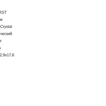
RST
me
Crystal
ический
я
а
2,9x17,6