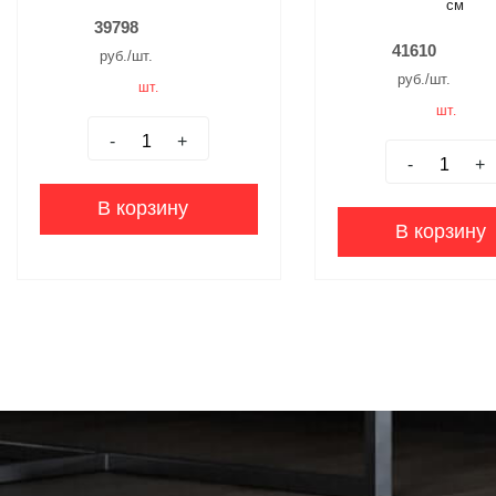
см
39798
41610
руб./шт.
руб./шт.
шт.
шт.
-
+
-
+
В корзину
В корзину