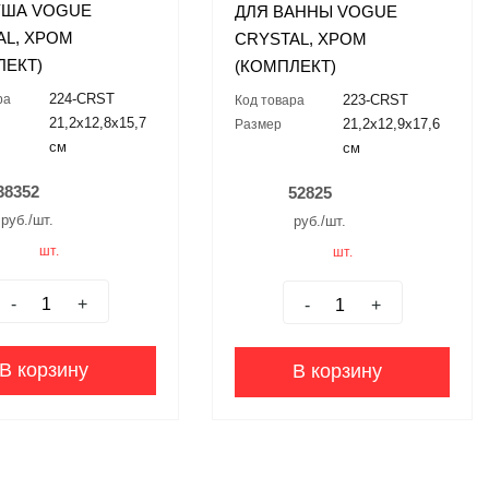
УША VOGUE
ДЛЯ ВАННЫ VOGUE
AL, ХРОМ
CRYSTAL, ХРОМ
ЛЕКТ)
(КОМПЛЕКТ)
224-CRST
ра
223-CRST
Код товара
21,2x12,8x15,7
21,2x12,9x17,6
Размер
см
см
38352
52825
руб./шт.
руб./шт.
шт.
шт.
-
+
-
+
В корзину
В корзину