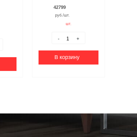
42799
руб./шт.
шт.
-
+
В корзину