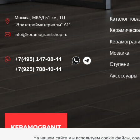
Москва, МКАД 51 км, ТЦ
Каталог тов
"Элитстройматериалы" А11
Керамическа
info@keramogranitshop.ru
Керамограни
Мозаика
+7(495) 147-08-44
Ступени
+7(925) 788-40-44
Аксессуары
На нашем сайте мы используем cookie файлы, с
Copyri