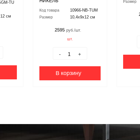
НИКЕЛЬ
Размер
-SGM-TU
10966-NB-TUM
Код товара
x12 см
10,4x9x12 см
Размер
2595
руб./шт.
шт.
-
+
В корзину