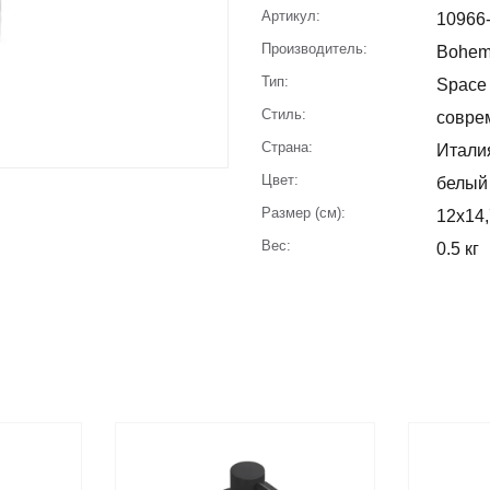
Артикул:
10966
Производитель:
Bohe
Тип:
Space
Стиль:
совре
Страна:
Итали
Цвет:
белый
Размер (см):
12x14
Вес:
0.5 кг