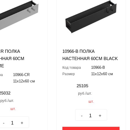
CR ПОЛКА
10966-B ПОЛКА
ННАЯ 60СМ
НАСТЕННАЯ 60СМ BLACK
ME
10966-B
Код товара
11x12x60 см
Размер
10966-CR
ра
11x12x60 см
25105
25032
руб./шт.
руб./шт.
шт.
шт.
-
+
-
+