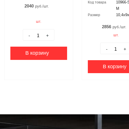
10966
Код товара
2040
руб./шт.
M
10,4x9
Размер
шт.
2856
руб./шт.
шт.
-
+
-
+
В корзину
В корзину