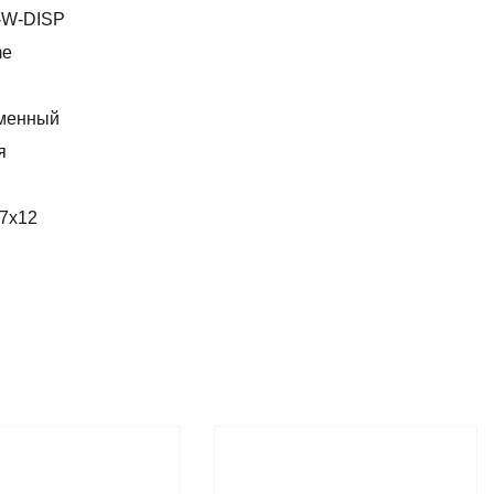
-W-DISP
me
менный
я
,7x12