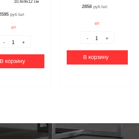
10,4x9x12 см
2856
руб./шт.
2595
руб./шт.
шт.
шт.
-
+
-
+
В корзину
В корзину