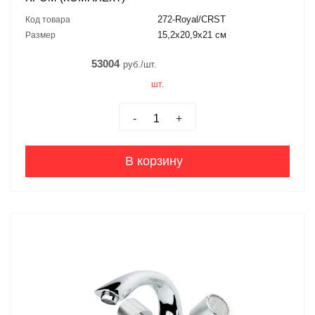
272-Royal/CRST
Код товара
15,2x20,9x21 см
Размер
53004
руб./шт.
шт.
-
+
В корзину