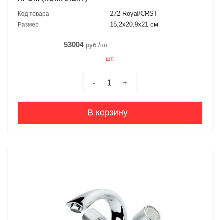
272-Royal/CRST
Код товара
15,2x20,9x21 см
Размер
53004
руб./шт.
шт.
-
+
В корзину