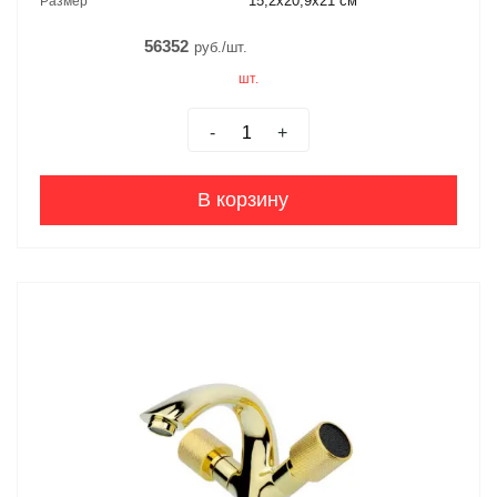
15,2x20,9x21 см
Размер
56352
руб./шт.
шт.
-
+
В корзину