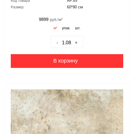
APS5
Код товара
60*90 см
Размер
9899
руб./м²
м²
упак.
шт.
-
+
В корзину