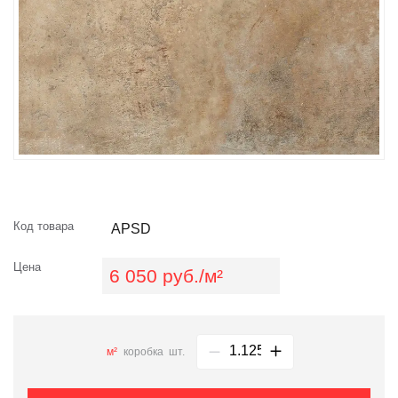
Код товара
APSD
Цена
6 050 руб./м²
м²
коробка
шт.