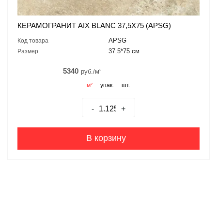
КЕРАМОГРАНИТ AIX BLANC 37,5X75 (APSG)
APSG
Код товара
37.5*75 см
Размер
5340
руб./м²
м²
упак.
шт.
-
+
В корзину