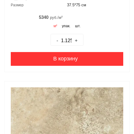
37.5*75 см
Размер
5340
руб./м²
м²
упак.
шт.
-
+
В корзину