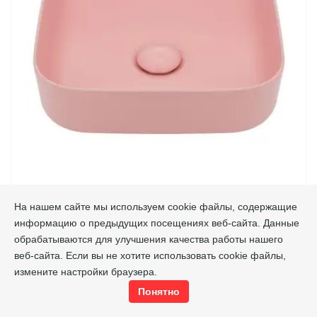
На нашем сайте мы используем cookie файлы, содержащие
информацию о предыдущих посещениях веб-сайта. Данные
AQM5011 РАКОВИНА НАКЛАДНАЯ КВАДРАТНАЯ,
обрабатываются для улучшения качества работы нашего
ЦВЕТ РОЗОВЫЙ МАТОВЫЙ. 390X390X130
веб-сайта. Если вы не хотите использовать cookie файлы,
измените настройки браузера.
AQM5011MP
Код товара
AQUAme
Производитель
Понятно