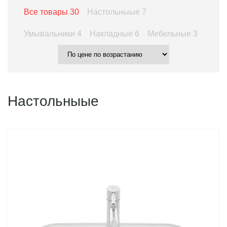
Все товары
30
Настольныые
7
Умывальники
4
Накладные
6
Мебельные
3
Настольныые